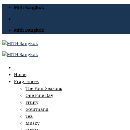
Skip
Mith Bangkok
to
content
Mith Bangkok
Home
Fragrances
The Four Seasons
One Fine Day
Fruity
Gourmand
Tea
Musky