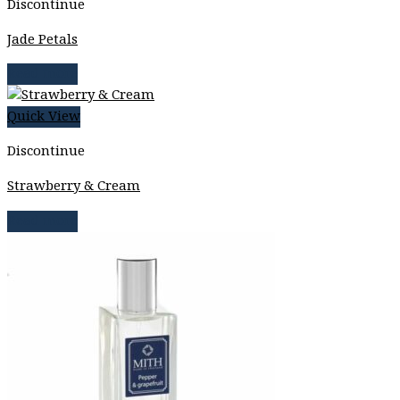
Discontinue
Jade Petals
Read more
Quick View
Discontinue
Strawberry & Cream
Read more