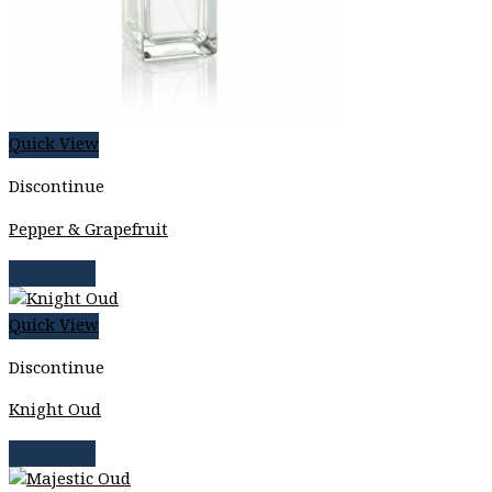
Quick View
Discontinue
Pepper & Grapefruit
Read more
Quick View
Discontinue
Knight Oud
Read more